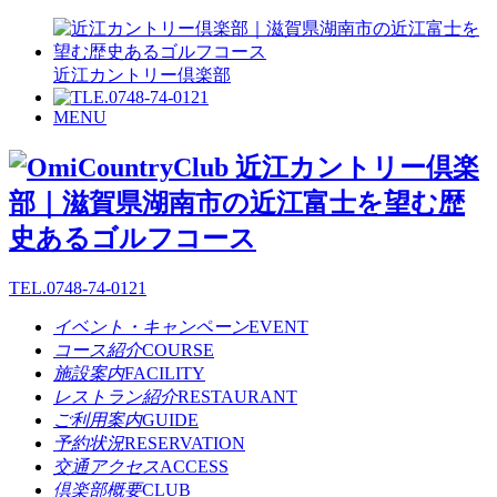
近江カントリー倶楽部
MENU
TEL.
0748-74-0121
イベント・キャンペーン
EVENT
コース紹介
COURSE
施設案内
FACILITY
レストラン紹介
RESTAURANT
ご利用案内
GUIDE
予約状況
RESERVATION
交通アクセス
ACCESS
倶楽部概要
CLUB