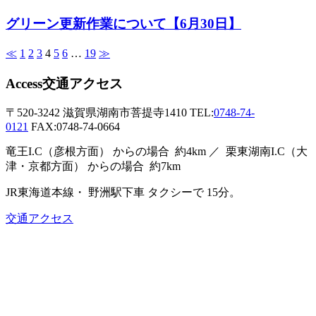
グリーン更新作業について【6月30日】
≪
1
2
3
4
5
6
…
19
≫
Access
交通アクセス
〒520-3242
滋賀県湖南市菩提寺1410
TEL:
0748-74-
0121
FAX:0748-74-0664
竜王I.C（彦根方面）
からの場合
約4km ／
栗東湖南I.C（大
津・京都方面）
からの場合
約7km
JR東海道本線・
野洲駅下車
タクシーで
15分。
交通アクセス