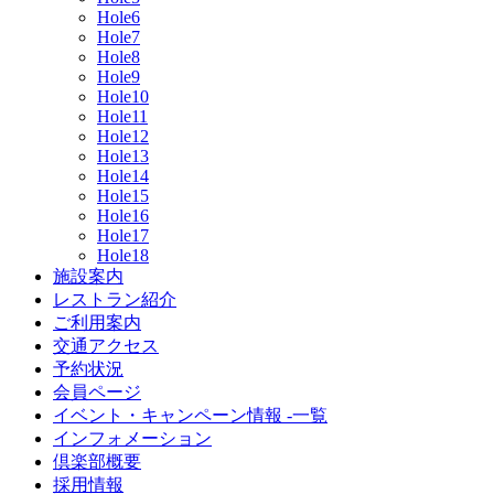
Hole6
Hole7
Hole8
Hole9
Hole10
Hole11
Hole12
Hole13
Hole14
Hole15
Hole16
Hole17
Hole18
施設案内
レストラン紹介
ご利用案内
交通アクセス
予約状況
会員ページ
イベント・キャンペーン情報 -一覧
インフォメーション
倶楽部概要
採用情報