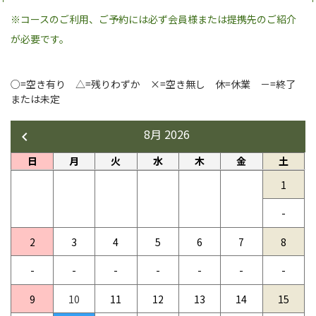
※コースのご利用、ご予約には必ず会員様または提携先のご紹介
が必要です。
○=空き有り △=残りわずか ×=空き無し 休=休業 －=終了
または未定
8月 2026
日
月
火
水
木
金
土
1
2
3
4
5
6
7
8
9
10
11
12
13
14
15