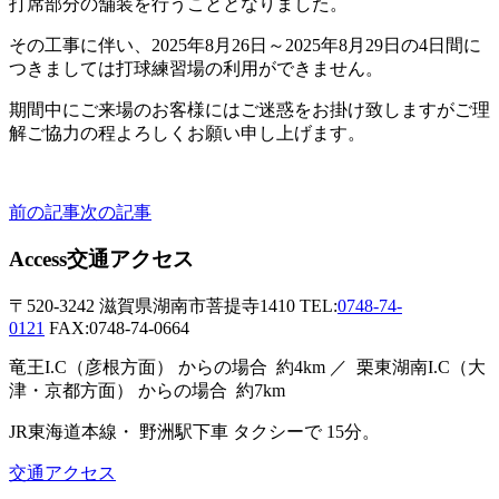
打席部分の舗装を行うこととなりました。
その工事に伴い、2025年8月26日～2025年8月29日の4日間に
つきましては打球練習場の利用ができません。
期間中にご来場のお客様にはご迷惑をお掛け致しますがご理
解ご協力の程よろしくお願い申し上げます。
前の記事
次の記事
Access
交通アクセス
〒520-3242
滋賀県湖南市菩提寺1410
TEL:
0748-74-
0121
FAX:0748-74-0664
竜王I.C（彦根方面）
からの場合
約4km ／
栗東湖南I.C（大
津・京都方面）
からの場合
約7km
JR東海道本線・
野洲駅下車
タクシーで
15分。
交通アクセス