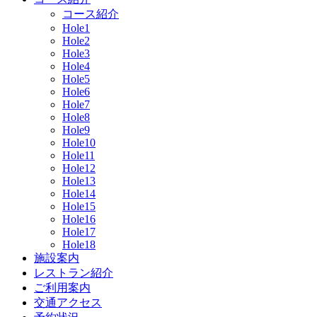
コース紹介
Hole1
Hole2
Hole3
Hole4
Hole5
Hole6
Hole7
Hole8
Hole9
Hole10
Hole11
Hole12
Hole13
Hole14
Hole15
Hole16
Hole17
Hole18
施設案内
レストラン紹介
ご利用案内
交通アクセス