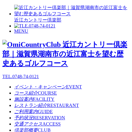
近江カントリー倶楽部
MENU
TEL.
0748-74-0121
イベント・キャンペーン
EVENT
コース紹介
COURSE
施設案内
FACILITY
レストラン紹介
RESTAURANT
ご利用案内
GUIDE
予約状況
RESERVATION
交通アクセス
ACCESS
倶楽部概要
CLUB