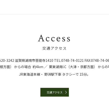
Access
交通アクセス
20-3242
滋賀県湖南市菩提寺1410
TEL:
0748-74-0121
FAX:0748-74-0
彦根方面）
からの場合
約4km ／
栗東湖南I.C（大津・京都方面）
からの
JR東海道本線・
野洲駅下車
タクシーで
15分。
交通アクセス