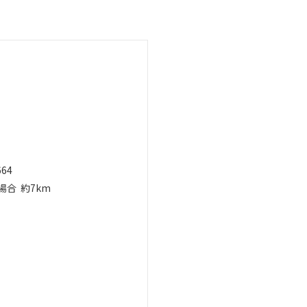
664
場合
約7km