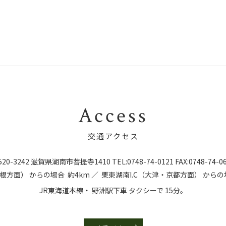
Access
交通アクセス
20-3242
滋賀県湖南市菩提寺1410
TEL:
0748-74-0121
FAX:0748-74-0
彦根方面）
からの場合
約4km ／
栗東湖南I.C（大津・京都方面）
からの
JR東海道本線・
野洲駅下車
タクシーで
15分。