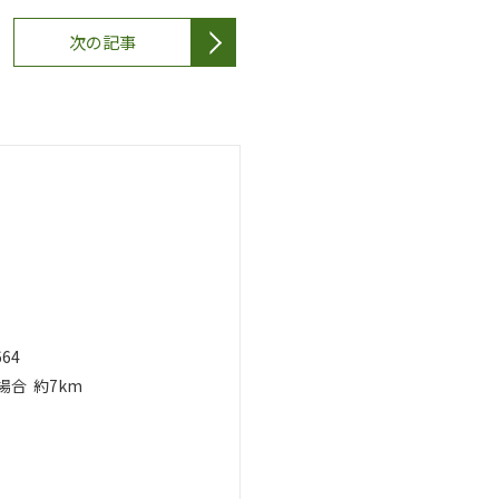
次の記事
664
場合
約7km