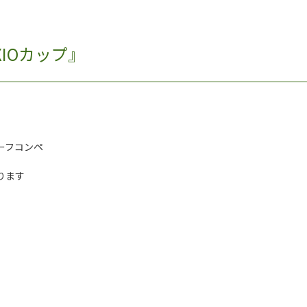
IOカップ』
ーフコンペ
ります