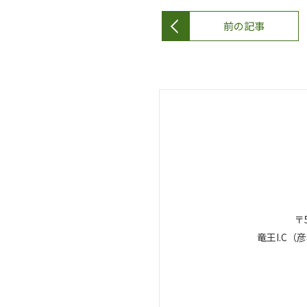
前の記事
〒5
竜王I.C（