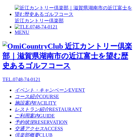
近江カントリー倶楽部
MENU
TEL.
0748-74-0121
イベント・キャンペーン
EVENT
コース紹介
COURSE
施設案内
FACILITY
レストラン紹介
RESTAURANT
ご利用案内
GUIDE
予約状況
RESERVATION
交通アクセス
ACCESS
倶楽部概要
CLUB