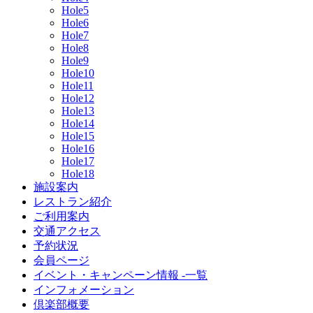
Hole5
Hole6
Hole7
Hole8
Hole9
Hole10
Hole11
Hole12
Hole13
Hole14
Hole15
Hole16
Hole17
Hole18
施設案内
レストラン紹介
ご利用案内
交通アクセス
予約状況
会員ページ
イベント・キャンペーン情報 -一覧
インフォメーション
倶楽部概要