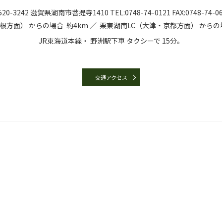
20-3242
滋賀県湖南市菩提寺1410
TEL:
0748-74-0121
FAX:0748-74-0
彦根方面）
からの場合
約4km ／
栗東湖南I.C（大津・京都方面）
からの
JR東海道本線・
野洲駅下車
タクシーで
15分。
交通アクセス