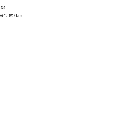
664
場合
約7km