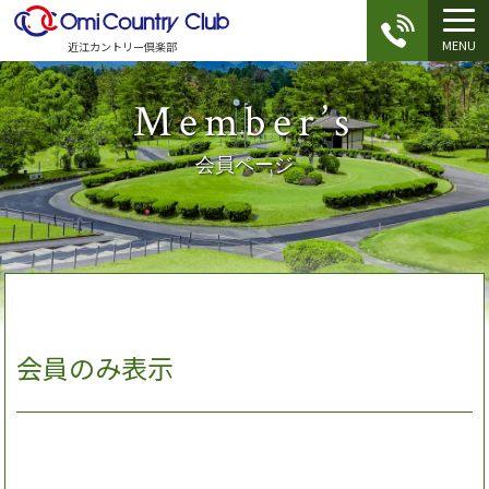
MENU
近江カントリー倶楽部
Member’s
会員ページ
会員のみ表示