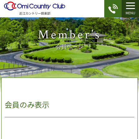
MENU
近江カントリー倶楽部
Member’s
会員ページ
会員のみ表示