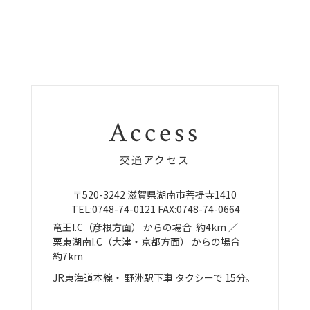
Access
交通アクセス
〒520-3242
滋賀県湖南市菩提寺1410
TEL:
0748-74-0121
FAX:0748-74-0664
竜王I.C（彦根方面）
からの場合
約4km ／
栗東湖南I.C（大津・京都方面）
からの場合
約7km
JR東海道本線・
野洲駅下車
タクシーで
15分。