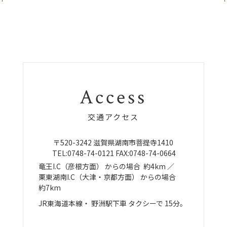
Access
交通アクセス
〒520-3242
滋賀県湖南市菩提寺1410
TEL:
0748-74-0121
FAX:0748-74-0664
竜王I.C（彦根方面）
からの場合
約4km ／
栗東湖南I.C（大津・京都方面）
からの場合
約7km
JR東海道本線・
野洲駅下車
タクシーで
15分。