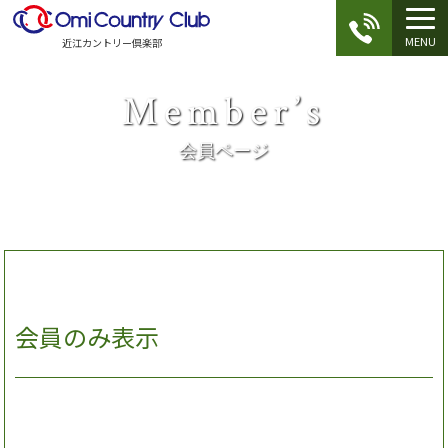
MENU
近江カントリー倶楽部
Member’s
会員ページ
会員のみ表示