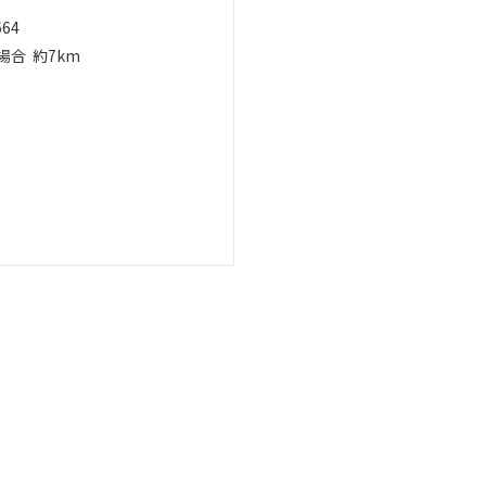
664
場合
約7km