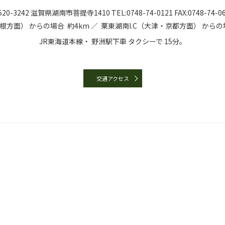
20-3242
滋賀県湖南市菩提寺1410
TEL:
0748-74-0121
FAX:0748-74-0
彦根方面）
からの場合
約4km ／
栗東湖南I.C（大津・京都方面）
からの
JR東海道本線・
野洲駅下車
タクシーで
15分。
交通アクセス