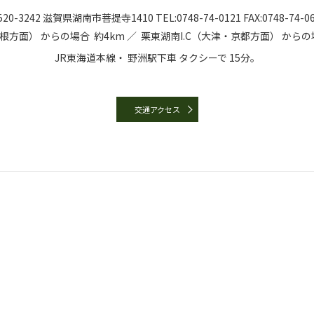
20-3242
滋賀県湖南市菩提寺1410
TEL:
0748-74-0121
FAX:0748-74-0
彦根方面）
からの場合
約4km ／
栗東湖南I.C（大津・京都方面）
からの
JR東海道本線・
野洲駅下車
タクシーで
15分。
交通アクセス