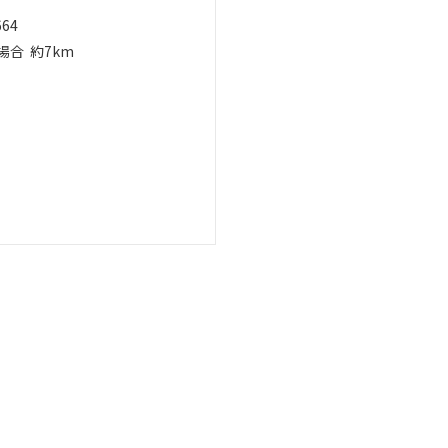
664
場合
約7km