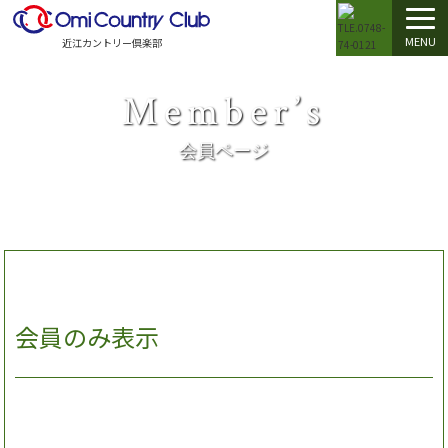
MENU
近江カントリー倶楽部
Member’s
会員ページ
会員のみ表示