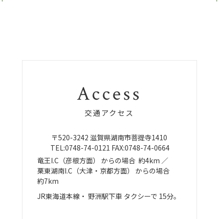
Access
交通アクセス
〒520-3242
滋賀県湖南市菩提寺1410
TEL:
0748-74-0121
FAX:0748-74-0664
竜王I.C（彦根方面）
からの場合
約4km ／
栗東湖南I.C（大津・京都方面）
からの場合
約7km
JR東海道本線・
野洲駅下車
タクシーで
15分。