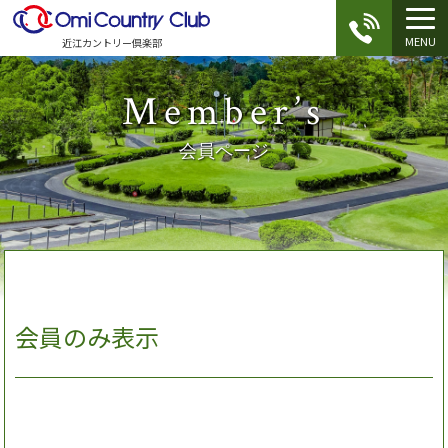
MENU
近江カントリー倶楽部
Member’s
会員ページ
会員のみ表示