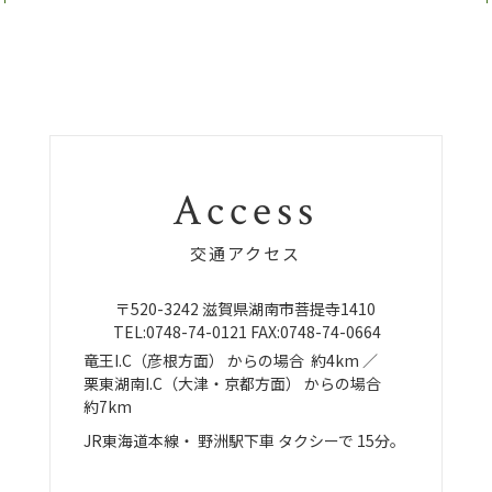
Access
交通アクセス
〒520-3242
滋賀県湖南市菩提寺1410
TEL:
0748-74-0121
FAX:0748-74-0664
竜王I.C（彦根方面）
からの場合
約4km ／
栗東湖南I.C（大津・京都方面）
からの場合
約7km
JR東海道本線・
野洲駅下車
タクシーで
15分。