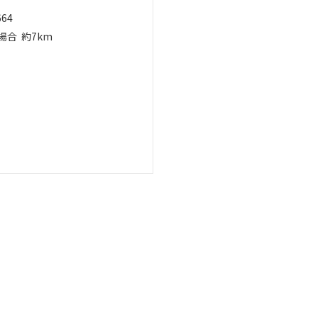
664
場合
約7km