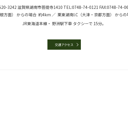
20-3242
滋賀県湖南市菩提寺1410
TEL:
0748-74-0121
FAX:0748-74-0
彦根方面）
からの場合
約4km ／
栗東湖南I.C（大津・京都方面）
からの
JR東海道本線・
野洲駅下車
タクシーで
15分。
交通アクセス