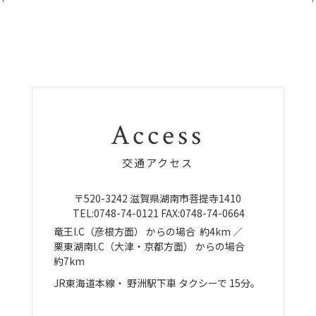
Access
交通アクセス
〒520-3242
滋賀県湖南市菩提寺1410
TEL:
0748-74-0121
FAX:0748-74-0664
竜王I.C（彦根方面）
からの場合
約4km ／
栗東湖南I.C（大津・京都方面）
からの場合
約7km
JR東海道本線・
野洲駅下車
タクシーで
15分。