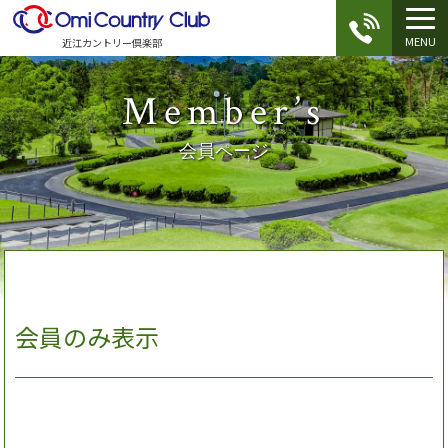
MENU
近江カントリー倶楽部
Member’s
会員ページ
会員のみ表示