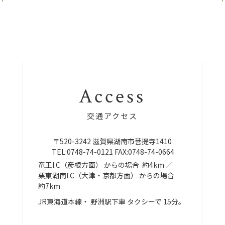
Access
交通アクセス
〒520-3242
滋賀県湖南市菩提寺1410
TEL:
0748-74-0121
FAX:0748-74-0664
竜王I.C（彦根方面）
からの場合
約4km ／
栗東湖南I.C（大津・京都方面）
からの場合
約7km
JR東海道本線・
野洲駅下車
タクシーで
15分。