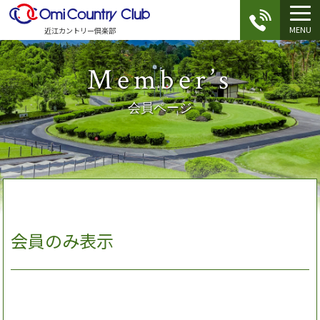
MENU
近江カントリー倶楽部
Member’s
会員ページ
会員のみ表示