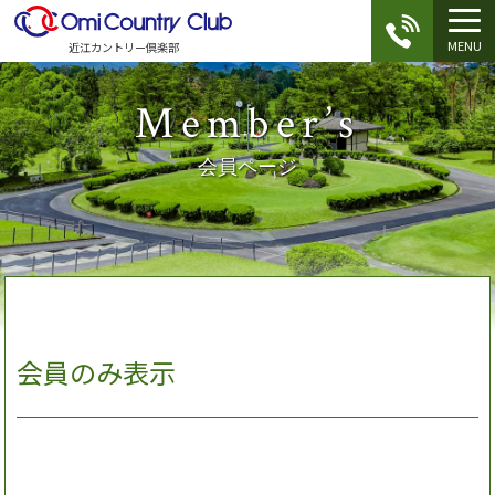
MENU
近江カントリー倶楽部
Member’s
会員ページ
会員のみ表示