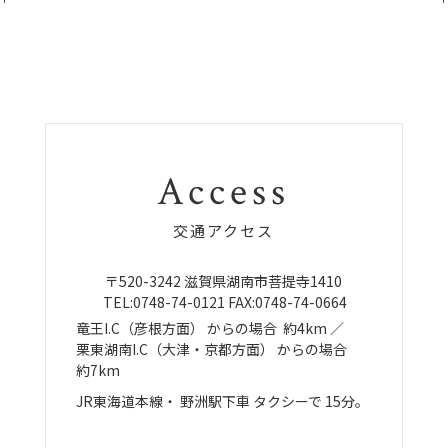
Access
交通アクセス
〒520-3242
滋賀県湖南市菩提寺1410
TEL:
0748-74-0121
FAX:0748-74-0664
竜王I.C（彦根方面）
からの場合
約4km ／
栗東湖南I.C（大津・京都方面）
からの場合
約7km
JR東海道本線・
野洲駅下車
タクシーで
15分。