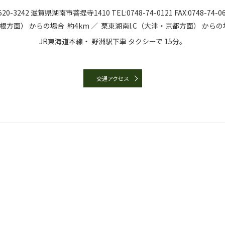
20-3242
滋賀県湖南市菩提寺1410
TEL:
0748-74-0121
FAX:0748-74-0
彦根方面）
からの場合
約4km ／
栗東湖南I.C（大津・京都方面）
からの
JR東海道本線・
野洲駅下車
タクシーで
15分。
交通アクセス