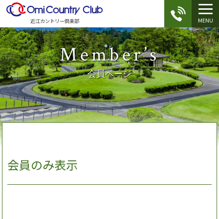
MENU
近江カントリー倶楽部
Member’s
会員ページ
会員のみ表示