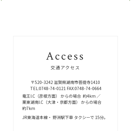
Access
交通アクセス
〒520-3242
滋賀県湖南市菩提寺1410
TEL:
0748-74-0121
FAX:0748-74-0664
竜王I.C（彦根方面）
からの場合
約4km ／
栗東湖南I.C（大津・京都方面）
からの場合
約7km
JR東海道本線・
野洲駅下車
タクシーで
15分。