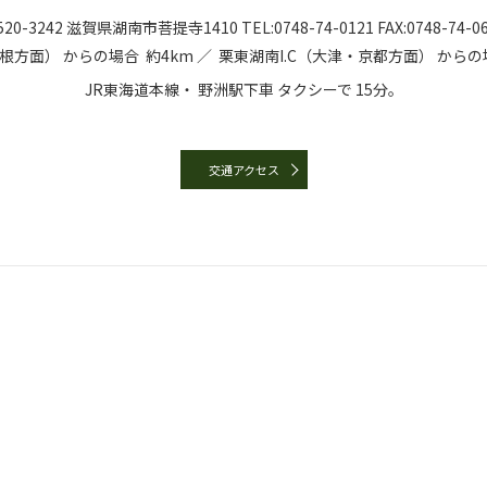
20-3242
滋賀県湖南市菩提寺1410
TEL:
0748-74-0121
FAX:0748-74-0
彦根方面）
からの場合
約4km ／
栗東湖南I.C（大津・京都方面）
からの
JR東海道本線・
野洲駅下車
タクシーで
15分。
交通アクセス