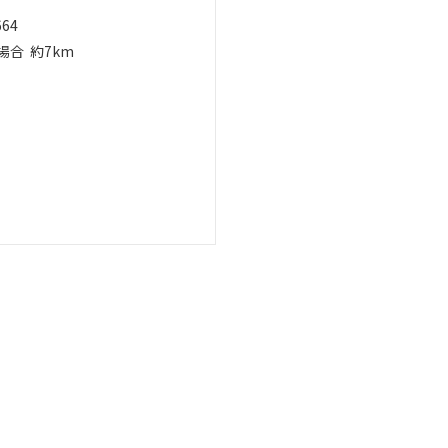
664
場合
約7km