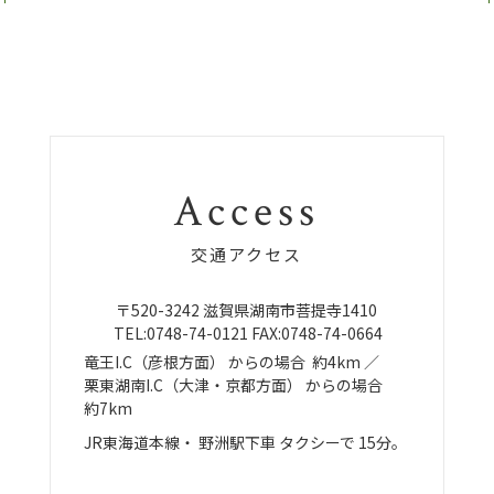
Access
交通アクセス
〒520-3242
滋賀県湖南市菩提寺1410
TEL:
0748-74-0121
FAX:0748-74-0664
竜王I.C（彦根方面）
からの場合
約4km ／
栗東湖南I.C（大津・京都方面）
からの場合
約7km
JR東海道本線・
野洲駅下車
タクシーで
15分。