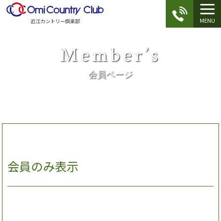
MENU
近江カントリー倶楽部
Member’s
会員ページ
会員のみ表示