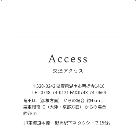
Access
交通アクセス
〒520-3242
滋賀県湖南市菩提寺1410
TEL:
0748-74-0121
FAX:0748-74-0664
竜王I.C（彦根方面）
からの場合
約4km ／
栗東湖南I.C（大津・京都方面）
からの場合
約7km
JR東海道本線・
野洲駅下車
タクシーで
15分。