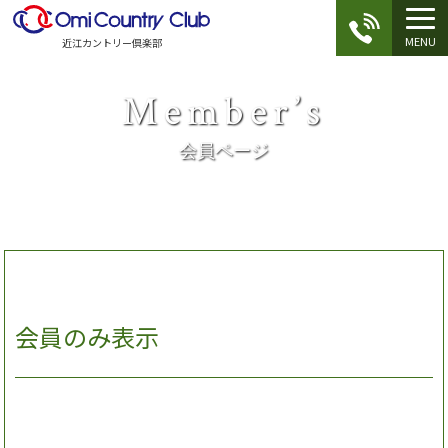
MENU
近江カントリー倶楽部
Member’s
会員ページ
会員のみ表示