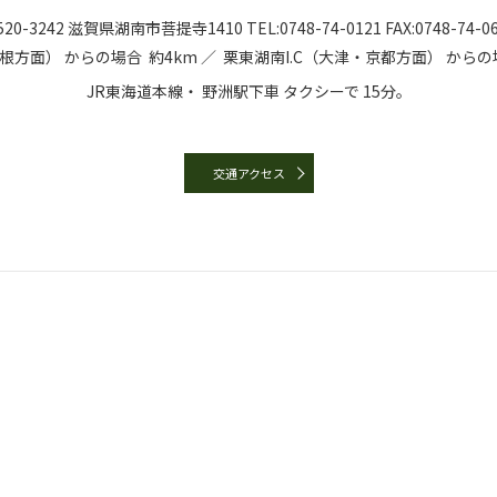
20-3242
滋賀県湖南市菩提寺1410
TEL:
0748-74-0121
FAX:0748-74-0
彦根方面）
からの場合
約4km ／
栗東湖南I.C（大津・京都方面）
からの
JR東海道本線・
野洲駅下車
タクシーで
15分。
交通アクセス