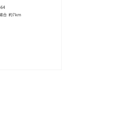
664
場合
約7km