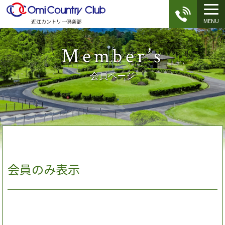
MENU
近江カントリー倶楽部
Member’s
会員ページ
会員のみ表示