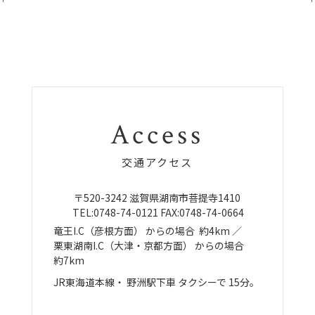
Access
交通アクセス
〒520-3242
滋賀県湖南市菩提寺1410
TEL:
0748-74-0121
FAX:0748-74-0664
竜王I.C（彦根方面）
からの場合
約4km ／
栗東湖南I.C（大津・京都方面）
からの場合
約7km
JR東海道本線・
野洲駅下車
タクシーで
15分。