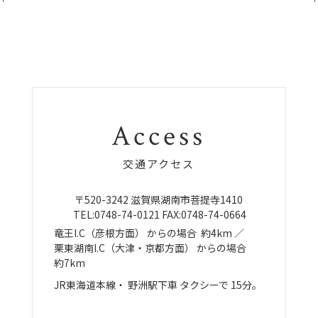
Access
交通アクセス
〒520-3242
滋賀県湖南市菩提寺1410
TEL:
0748-74-0121
FAX:0748-74-0664
竜王I.C（彦根方面）
からの場合
約4km ／
栗東湖南I.C（大津・京都方面）
からの場合
約7km
JR東海道本線・
野洲駅下車
タクシーで
15分。