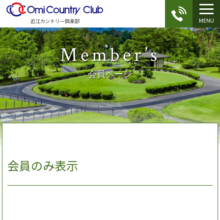
MENU
近江カントリー倶楽部
Member’s
会員ページ
会員のみ表示