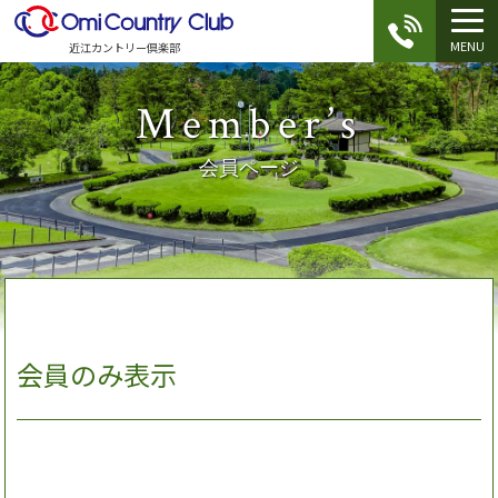
MENU
近江カントリー倶楽部
Member’s
会員ページ
会員のみ表示