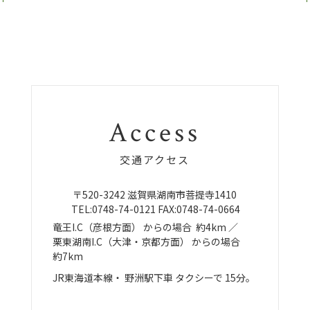
Access
交通アクセス
〒520-3242
滋賀県湖南市菩提寺1410
TEL:
0748-74-0121
FAX:0748-74-0664
竜王I.C（彦根方面）
からの場合
約4km ／
栗東湖南I.C（大津・京都方面）
からの場合
約7km
JR東海道本線・
野洲駅下車
タクシーで
15分。