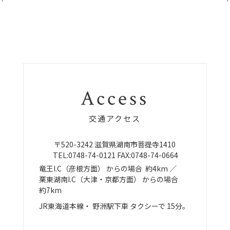
Access
交通アクセス
〒520-3242
滋賀県湖南市菩提寺1410
TEL:
0748-74-0121
FAX:0748-74-0664
竜王I.C（彦根方面）
からの場合
約4km ／
栗東湖南I.C（大津・京都方面）
からの場合
約7km
JR東海道本線・
野洲駅下車
タクシーで
15分。