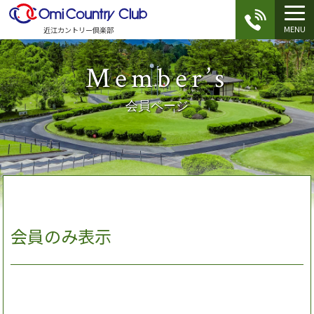
MENU
近江カントリー倶楽部
Member’s
会員ページ
会員のみ表示