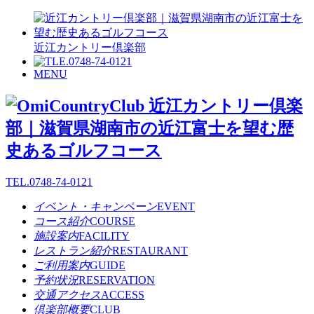
近江カントリー倶楽部
MENU
TEL.
0748-74-0121
イベント・キャンペーン
EVENT
コース紹介
COURSE
施設案内
FACILITY
レストラン紹介
RESTAURANT
ご利用案内
GUIDE
予約状況
RESERVATION
交通アクセス
ACCESS
倶楽部概要
CLUB