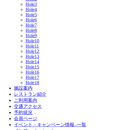
Hole3
Hole4
Hole5
Hole6
Hole7
Hole8
Hole9
Hole10
Hole11
Hole12
Hole13
Hole14
Hole15
Hole16
Hole17
Hole18
施設案内
レストラン紹介
ご利用案内
交通アクセス
予約状況
会員ページ
イベント・キャンペーン情報 -一覧