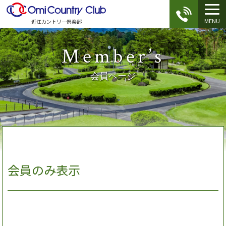
MENU
近江カントリー倶楽部
Member’s
会員ページ
会員のみ表示