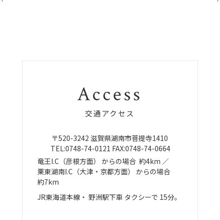
Access
交通アクセス
〒520-3242
滋賀県湖南市菩提寺1410
TEL:
0748-74-0121
FAX:0748-74-0664
竜王I.C（彦根方面）
からの場合
約4km ／
栗東湖南I.C（大津・京都方面）
からの場合
約7km
JR東海道本線・
野洲駅下車
タクシーで
15分。