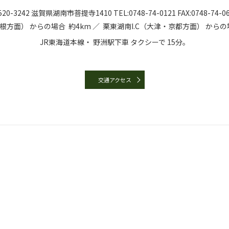
20-3242
滋賀県湖南市菩提寺1410
TEL:
0748-74-0121
FAX:0748-74-0
彦根方面）
からの場合
約4km ／
栗東湖南I.C（大津・京都方面）
からの
JR東海道本線・
野洲駅下車
タクシーで
15分。
交通アクセス