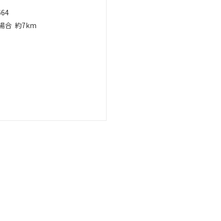
664
場合
約7km