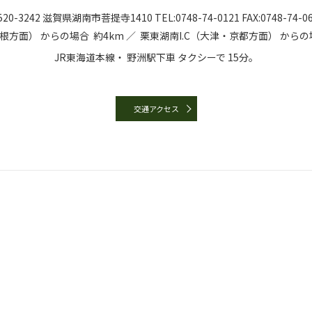
20-3242
滋賀県湖南市菩提寺1410
TEL:
0748-74-0121
FAX:0748-74-0
彦根方面）
からの場合
約4km ／
栗東湖南I.C（大津・京都方面）
からの
JR東海道本線・
野洲駅下車
タクシーで
15分。
交通アクセス