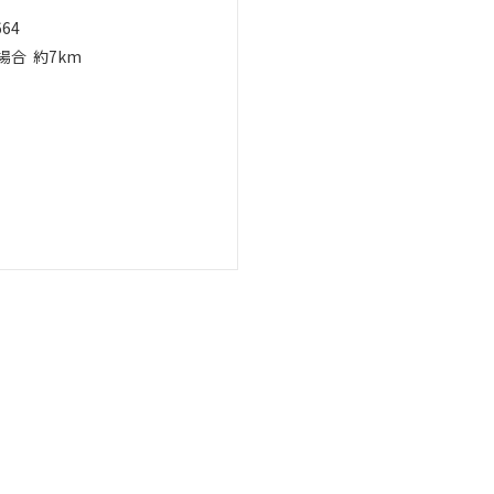
664
場合
約7km