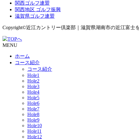
関西ゴルフ連盟
関西地区 ゴルフ振興
滋賀県ゴルフ連盟
Copyright©近江カントリー倶楽部｜滋賀県湖南市の近江富士を望む歴史
MENU
ホーム
コース紹介
コース紹介
Hole1
Hole2
Hole3
Hole4
Hole5
Hole6
Hole7
Hole8
Hole9
Hole10
Hole11
Hole12