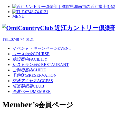
MENU
TEL.
0748-74-0121
イベント・キャンペーン
EVENT
コース紹介
COURSE
施設案内
FACILITY
レストラン紹介
RESTAURANT
ご利用案内
GUIDE
予約状況
RESERVATION
交通アクセス
ACCESS
倶楽部概要
CLUB
会員ページ
MEMBER
Member’s
会員ページ