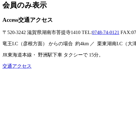
会員のみ表示
Access
交通アクセス
〒520-3242
滋賀県湖南市菩提寺1410
TEL:
0748-74-0121
FAX:07
竜王I.C（彦根方面）
からの場合
約4km ／
栗東湖南I.C（
JR東海道本線・
野洲駅下車
タクシーで
15分。
交通アクセス