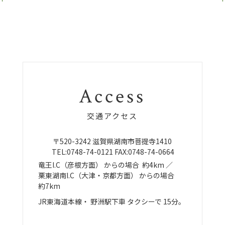
Access
交通アクセス
〒520-3242
滋賀県湖南市菩提寺1410
TEL:
0748-74-0121
FAX:0748-74-0664
竜王I.C（彦根方面）
からの場合
約4km ／
栗東湖南I.C（大津・京都方面）
からの場合
約7km
JR東海道本線・
野洲駅下車
タクシーで
15分。