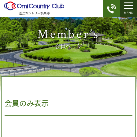
MENU
近江カントリー倶楽部
Member’s
会員ページ
会員のみ表示