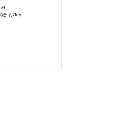
664
場合
約7km