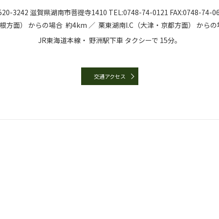
20-3242
滋賀県湖南市菩提寺1410
TEL:
0748-74-0121
FAX:0748-74-0
彦根方面）
からの場合
約4km ／
栗東湖南I.C（大津・京都方面）
からの
JR東海道本線・
野洲駅下車
タクシーで
15分。
交通アクセス