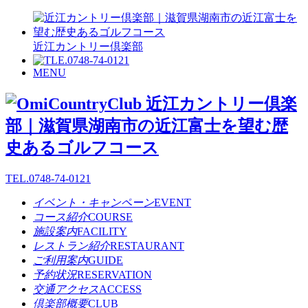
近江カントリー倶楽部
MENU
TEL.
0748-74-0121
イベント・キャンペーン
EVENT
コース紹介
COURSE
施設案内
FACILITY
レストラン紹介
RESTAURANT
ご利用案内
GUIDE
予約状況
RESERVATION
交通アクセス
ACCESS
倶楽部概要
CLUB