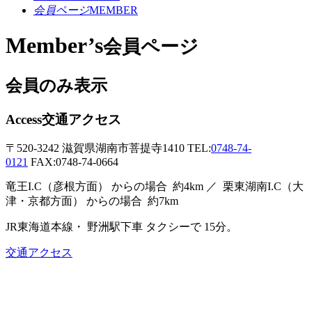
会員ページ
MEMBER
Member’s
会員ページ
会員のみ表示
Access
交通アクセス
〒520-3242
滋賀県湖南市菩提寺1410
TEL:
0748-74-
0121
FAX:0748-74-0664
竜王I.C（彦根方面）
からの場合
約4km ／
栗東湖南I.C（大
津・京都方面）
からの場合
約7km
JR東海道本線・
野洲駅下車
タクシーで
15分。
交通アクセス