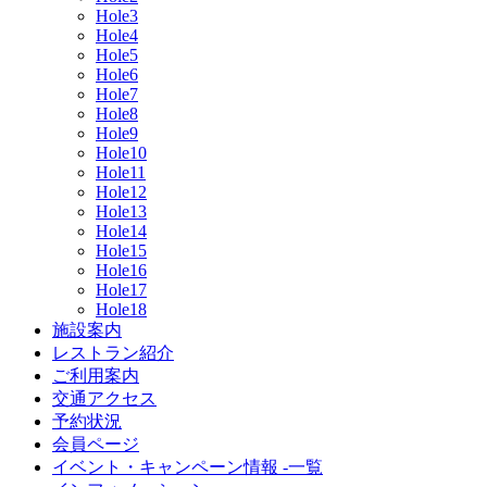
Hole3
Hole4
Hole5
Hole6
Hole7
Hole8
Hole9
Hole10
Hole11
Hole12
Hole13
Hole14
Hole15
Hole16
Hole17
Hole18
施設案内
レストラン紹介
ご利用案内
交通アクセス
予約状況
会員ページ
イベント・キャンペーン情報 -一覧