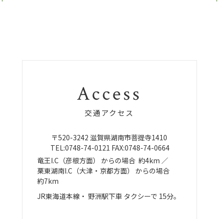
Access
交通アクセス
〒520-3242
滋賀県湖南市菩提寺1410
TEL:
0748-74-0121
FAX:0748-74-0664
竜王I.C（彦根方面）
からの場合
約4km ／
栗東湖南I.C（大津・京都方面）
からの場合
約7km
JR東海道本線・
野洲駅下車
タクシーで
15分。