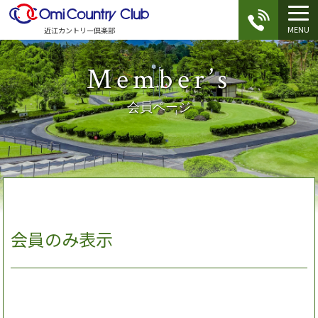
MENU
近江カントリー倶楽部
Member’s
会員ページ
会員のみ表示