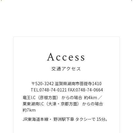
Access
交通アクセス
〒520-3242
滋賀県湖南市菩提寺1410
TEL:
0748-74-0121
FAX:0748-74-0664
竜王I.C（彦根方面）
からの場合
約4km ／
栗東湖南I.C（大津・京都方面）
からの場合
約7km
JR東海道本線・
野洲駅下車
タクシーで
15分。