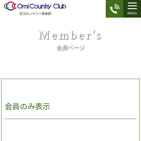
MENU
近江カントリー倶楽部
Member’s
会員ページ
会員のみ表示