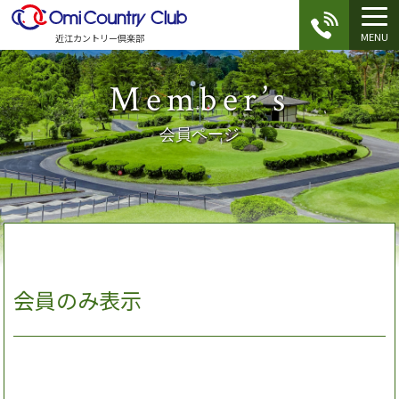
MENU
近江カントリー倶楽部
Member’s
会員ページ
会員のみ表示