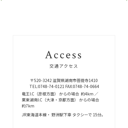
Access
交通アクセス
〒520-3242
滋賀県湖南市菩提寺1410
TEL:
0748-74-0121
FAX:0748-74-0664
竜王I.C（彦根方面）
からの場合
約4km ／
栗東湖南I.C（大津・京都方面）
からの場合
約7km
JR東海道本線・
野洲駅下車
タクシーで
15分。