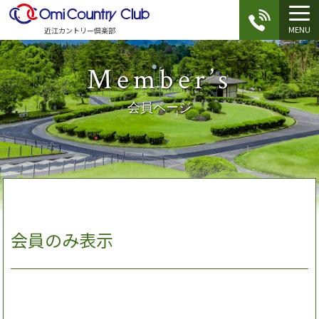
MENU
近江カントリー倶楽部
Member’s
会員ページ
会員のみ表示