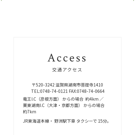
Access
交通アクセス
〒520-3242
滋賀県湖南市菩提寺1410
TEL:
0748-74-0121
FAX:0748-74-0664
竜王I.C（彦根方面）
からの場合
約4km ／
栗東湖南I.C（大津・京都方面）
からの場合
約7km
JR東海道本線・
野洲駅下車
タクシーで
15分。