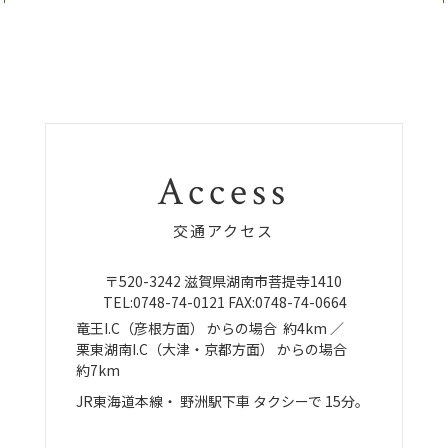
Access
交通アクセス
〒520-3242
滋賀県湖南市菩提寺1410
TEL:
0748-74-0121
FAX:0748-74-0664
竜王I.C（彦根方面）
からの場合
約4km ／
栗東湖南I.C（大津・京都方面）
からの場合
約7km
JR東海道本線・
野洲駅下車
タクシーで
15分。