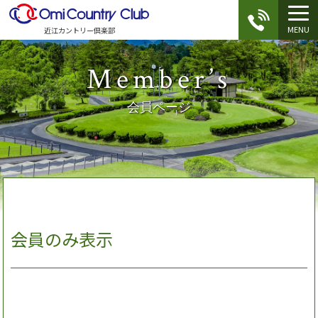
MENU
近江カントリー倶楽部
Member’s
会員ページ
会員のみ表示