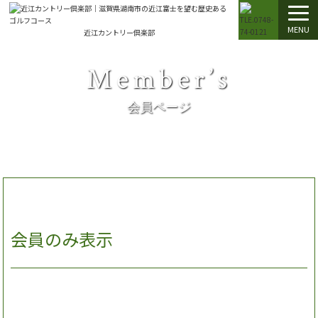
MENU
近江カントリー倶楽部
Member’s
会員ページ
会員のみ表示