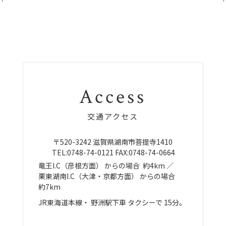
Access
交通アクセス
〒520-3242
滋賀県湖南市菩提寺1410
TEL:
0748-74-0121
FAX:0748-74-0664
竜王I.C（彦根方面）
からの場合
約4km ／
栗東湖南I.C（大津・京都方面）
からの場合
約7km
JR東海道本線・
野洲駅下車
タクシーで
15分。