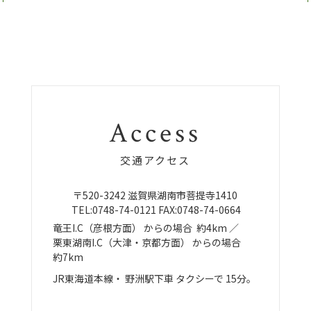
Access
交通アクセス
〒520-3242
滋賀県湖南市菩提寺1410
TEL:
0748-74-0121
FAX:0748-74-0664
竜王I.C（彦根方面）
からの場合
約4km ／
栗東湖南I.C（大津・京都方面）
からの場合
約7km
JR東海道本線・
野洲駅下車
タクシーで
15分。