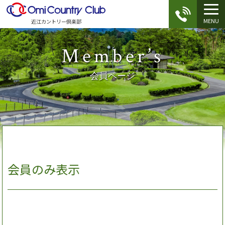
MENU
近江カントリー倶楽部
Member’s
会員ページ
会員のみ表示