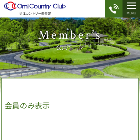
MENU
近江カントリー倶楽部
Member’s
会員ページ
会員のみ表示