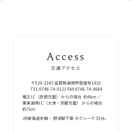
Access
交通アクセス
〒520-3242
滋賀県湖南市菩提寺1410
TEL:
0748-74-0121
FAX:0748-74-0664
竜王I.C（彦根方面）
からの場合
約4km ／
栗東湖南I.C（大津・京都方面）
からの場合
約7km
JR東海道本線・
野洲駅下車
タクシーで
15分。