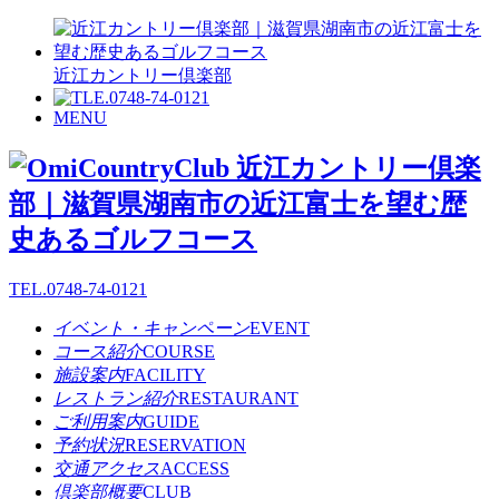
近江カントリー倶楽部
MENU
TEL.
0748-74-0121
イベント・キャンペーン
EVENT
コース紹介
COURSE
施設案内
FACILITY
レストラン紹介
RESTAURANT
ご利用案内
GUIDE
予約状況
RESERVATION
交通アクセス
ACCESS
倶楽部概要
CLUB