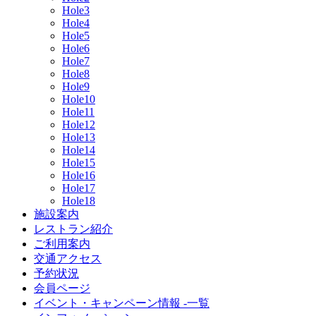
Hole3
Hole4
Hole5
Hole6
Hole7
Hole8
Hole9
Hole10
Hole11
Hole12
Hole13
Hole14
Hole15
Hole16
Hole17
Hole18
施設案内
レストラン紹介
ご利用案内
交通アクセス
予約状況
会員ページ
イベント・キャンペーン情報 -一覧