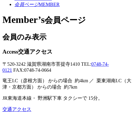
会員ページ
MEMBER
Member’s
会員ページ
会員のみ表示
Access
交通アクセス
〒520-3242
滋賀県湖南市菩提寺1410
TEL:
0748-74-
0121
FAX:0748-74-0664
竜王I.C（彦根方面）
からの場合
約4km ／
栗東湖南I.C（大
津・京都方面）
からの場合
約7km
JR東海道本線・
野洲駅下車
タクシーで
15分。
交通アクセス