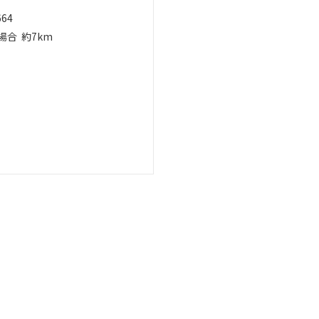
664
場合
約7km