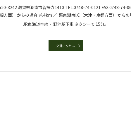
20-3242
滋賀県湖南市菩提寺1410
TEL:
0748-74-0121
FAX:0748-74-0
彦根方面）
からの場合
約4km ／
栗東湖南I.C（大津・京都方面）
からの
JR東海道本線・
野洲駅下車
タクシーで
15分。
交通アクセス