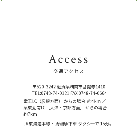
Access
交通アクセス
〒520-3242
滋賀県湖南市菩提寺1410
TEL:
0748-74-0121
FAX:0748-74-0664
竜王I.C（彦根方面）
からの場合
約4km ／
栗東湖南I.C（大津・京都方面）
からの場合
約7km
JR東海道本線・
野洲駅下車
タクシーで
15分。