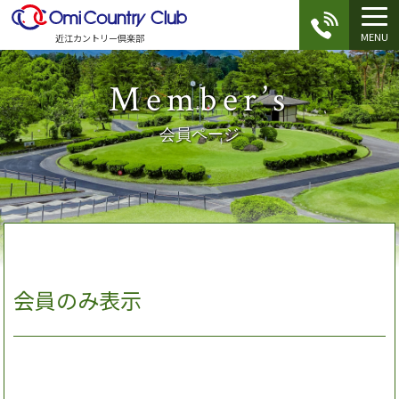
MENU
近江カントリー倶楽部
Member’s
会員ページ
会員のみ表示