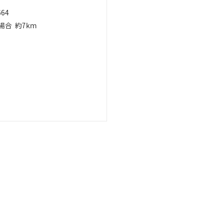
664
場合
約7km