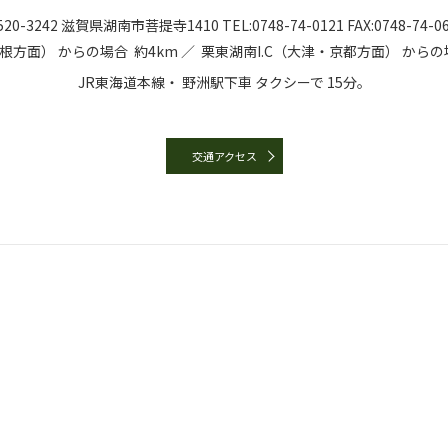
20-3242
滋賀県湖南市菩提寺1410
TEL:
0748-74-0121
FAX:0748-74-0
彦根方面）
からの場合
約4km ／
栗東湖南I.C（大津・京都方面）
からの
JR東海道本線・
野洲駅下車
タクシーで
15分。
交通アクセス