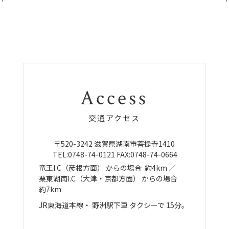
Access
交通アクセス
〒520-3242
滋賀県湖南市菩提寺1410
TEL:
0748-74-0121
FAX:0748-74-0664
竜王I.C（彦根方面）
からの場合
約4km ／
栗東湖南I.C（大津・京都方面）
からの場合
約7km
JR東海道本線・
野洲駅下車
タクシーで
15分。