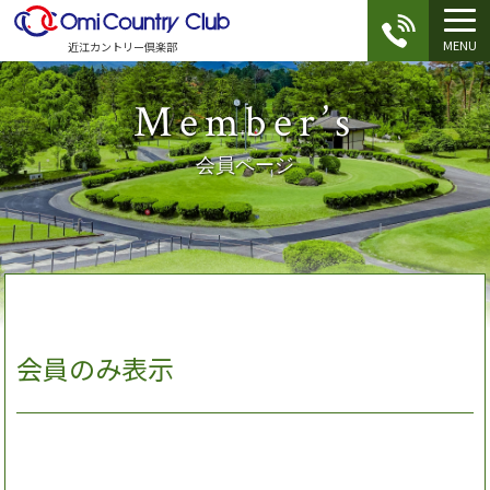
MENU
近江カントリー倶楽部
Member’s
会員ページ
会員のみ表示