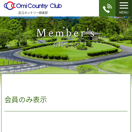
MENU
近江カントリー倶楽部
Member’s
会員ページ
会員のみ表示