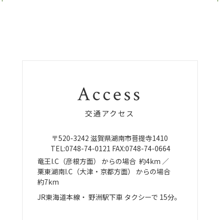
Access
交通アクセス
〒520-3242
滋賀県湖南市菩提寺1410
TEL:
0748-74-0121
FAX:0748-74-0664
竜王I.C（彦根方面）
からの場合
約4km ／
栗東湖南I.C（大津・京都方面）
からの場合
約7km
JR東海道本線・
野洲駅下車
タクシーで
15分。